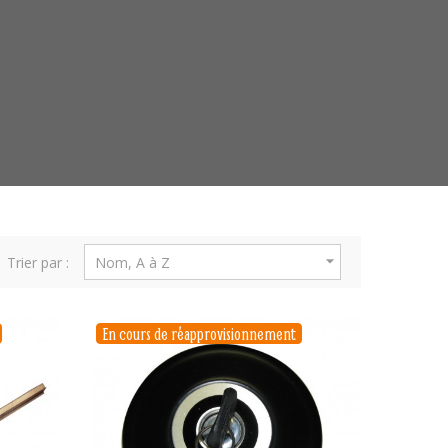

Trier par :
Nom, A à Z
En cours de réapprovisionnement