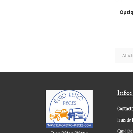
Optiq
Affic
Info
Contact
Frais de 
Conditio
Euro Rétro Pièces