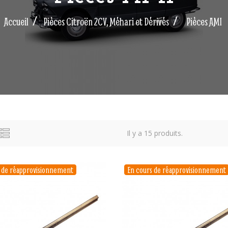
Accueil
Pièces Citroën 2CV, Méhari et Dérivés
Pièces AMI
Il y a 15 produits.
s de réapprovisionnement
En cours de réapprovisionnement