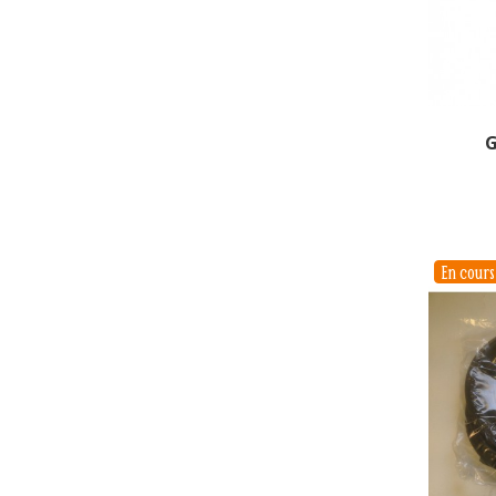
G
En cour