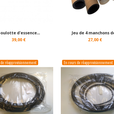
oulotte d'essence...
Jeu de 4 manchons de
39,00 €
27,00 €
s de réapprovisionnement
En cours de réapprovisionnement