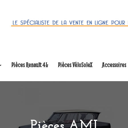
Pièces Renault 4L
Pièces VéloSoleX
Accessoires
Pièces AMI