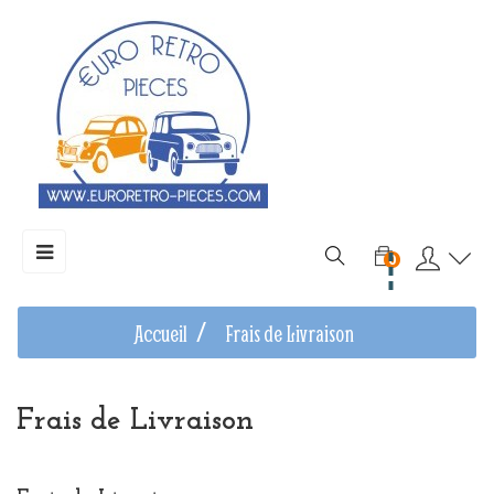
Basculer
☰
0
la
navigation
Accueil
Frais de Livraison
Frais de Livraison