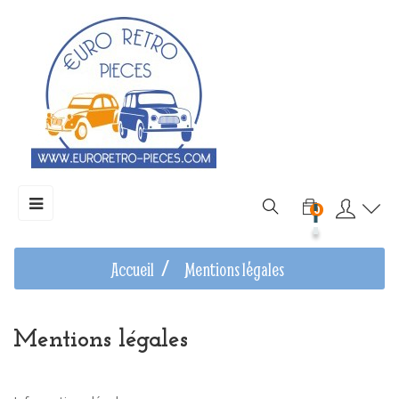
Basculer
☰
0
la
navigation
Accueil
Mentions légales
Mentions légales