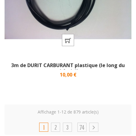
3m de DURIT CARBURANT plastique (le long du
châssis)}
Prix
10,00 €
Affichage 1-12 de 879 article(s)
1
2
3
74