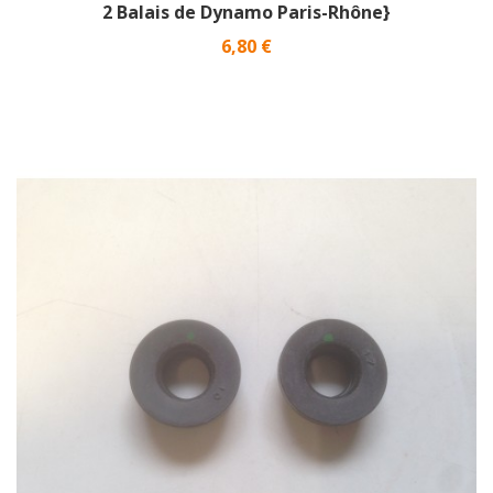
2 Balais de Dynamo Paris-Rhône}
Prix
6,80 €