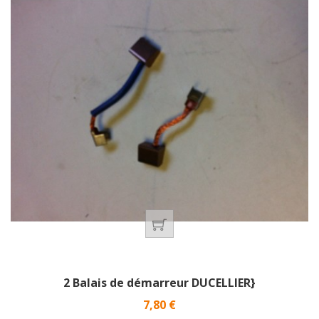
2 Balais de démarreur DUCELLIER}
Prix
7,80 €