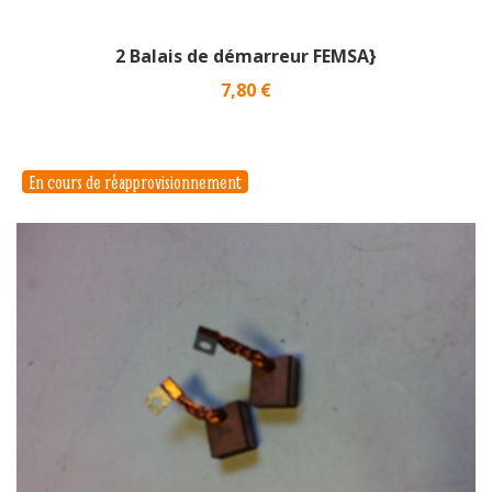
2 Balais de démarreur FEMSA}
Prix
7,80 €
En cours de réapprovisionnement