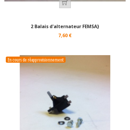
2 Balais d'alternateur FEMSA}
Prix
7,60 €
En cours de réapprovisionnement