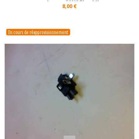
carburant SANS Plomb)}
Prix
8,00 €
En cours de réapprovisionnement