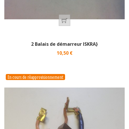
2 Balais de démarreur ISKRA}
Prix
10,50 €
En cours de réapprovisionnement