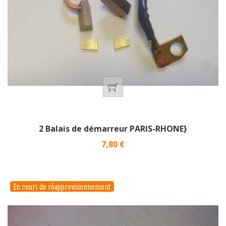
2 Balais de démarreur PARIS-RHONE}
Prix
7,80 €
En cours de réapprovisionnement