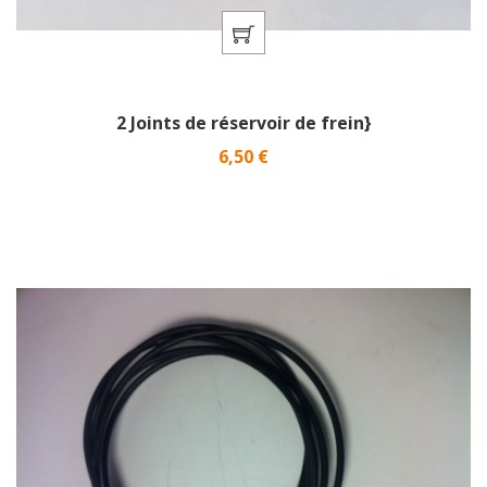
2 Joints de réservoir de frein}
Prix
6,50 €