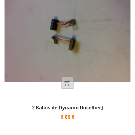
2 Balais de Dynamo Ducellier}
Prix
6,80 €