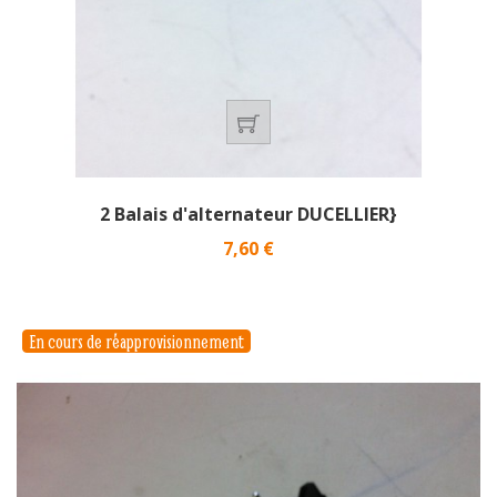
2 Balais d'alternateur DUCELLIER}
Prix
7,60 €
En cours de réapprovisionnement