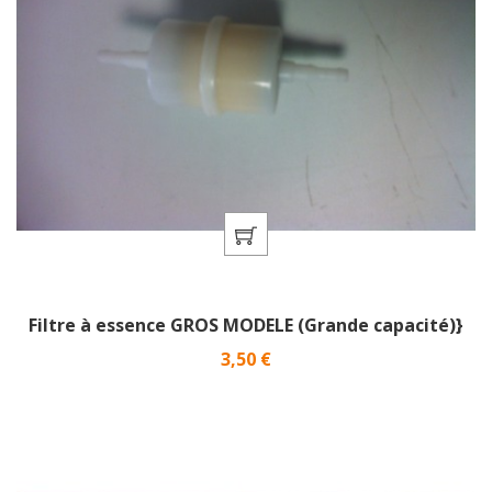
Filtre à essence GROS MODELE (Grande capacité)}
Prix
3,50 €