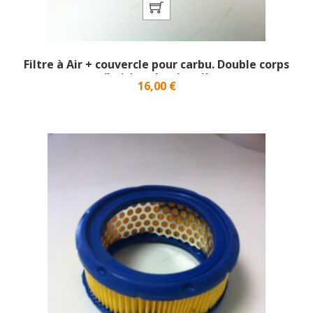
Filtre à Air + couvercle pour carbu. Double corps
(boitier plastique)}
Prix
16,00 €