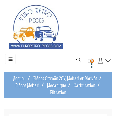
Basculer
☰
0
la
navigation
Accueil
Pièces Citroën 2CV, Méhari et Dérivés
Pièces Méhari
Mécanique
Carburation
Filtration