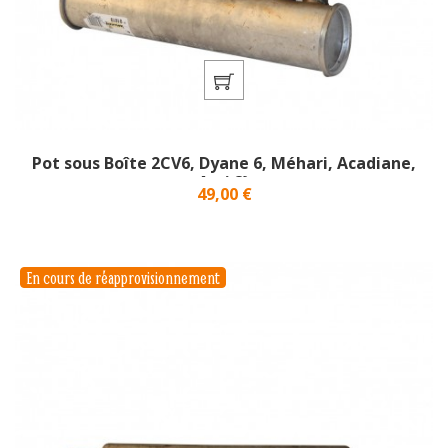
Pot sous Boîte 2CV6, Dyane 6, Méhari, Acadiane,
Ami 8}
Prix
49,00 €
En cours de réapprovisionnement