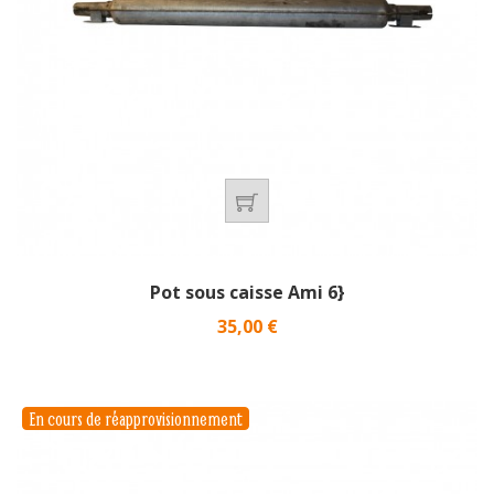
Pot sous caisse Ami 6}
Prix
35,00 €
En cours de réapprovisionnement