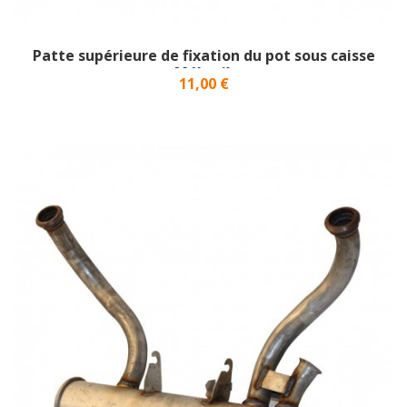
Patte supérieure de fixation du pot sous caisse
Méhari}
Prix
11,00 €