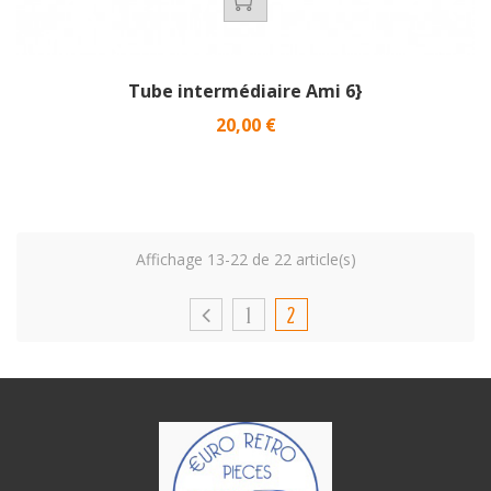
Tube intermédiaire Ami 6}
Prix
20,00 €
Affichage 13-22 de 22 article(s)
1
2