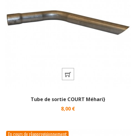
Tube de sortie COURT Méhari}
Prix
8,00 €
En cours de réapprovisionnement