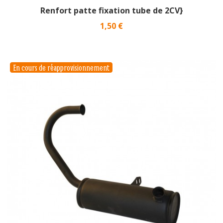
Renfort patte fixation tube de 2CV}
Prix
1,50 €
En cours de réapprovisionnement