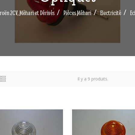
troën 2CV, Méhari et Dérivés
Pièces Méhari
Electricité
Ec
Il y a 9 produits.