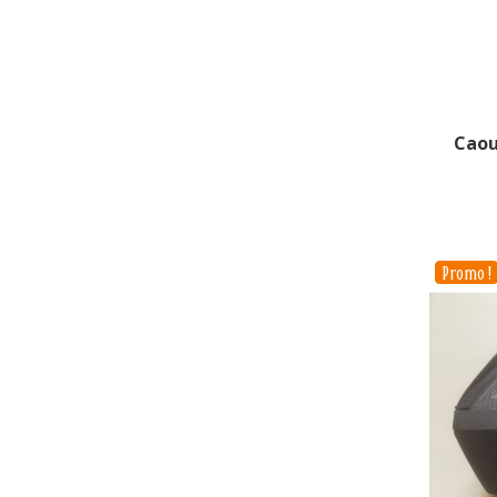
Caou
Promo !