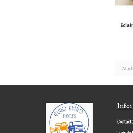
Eclai
Affic
Info
Contact
Frais de 