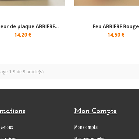
reur de plaque ARRIERE...
Feu ARRIERE Roug
14,20 €
14,50 €
hage 1-9 de 9 article(s)
rmations
Mon Compte
ez-nous
Mon compte
Livraison
Mes commandes