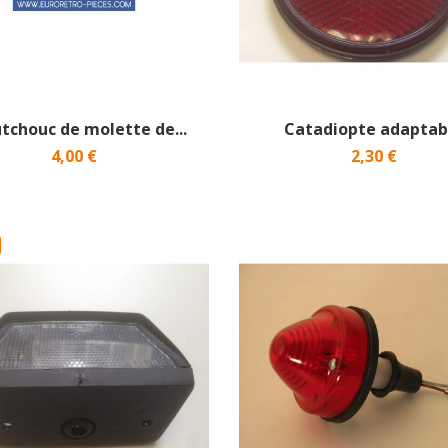
tchouc de molette de...
Catadiopte adaptab
4,00 €
2,30 €