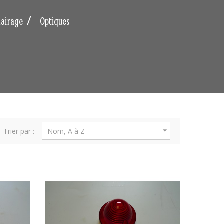
lairage
Optiques

Trier par :
Nom, A à Z