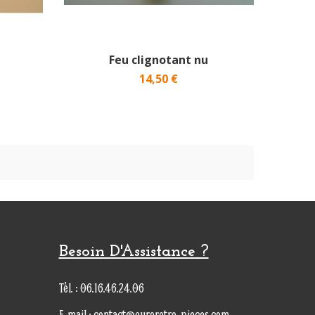
e
Feu clignotant nu
14,50 €
Besoin D'Assistance ?
Tél. : 06.16.46.24.06
E-mail : contact@euroretro-pieces.com