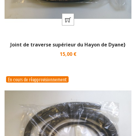
Joint de traverse supérieur du Hayon de Dyane}
Prix
15,00 €
En cours de réapprovisionnement