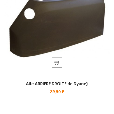
Aile ARRIERE DROITE de Dyane}
Prix
89,50 €