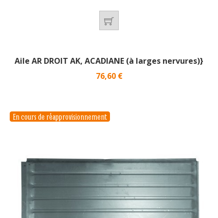
Aile AR DROIT AK, ACADIANE (à larges nervures)}
Prix
76,60 €
En cours de réapprovisionnement