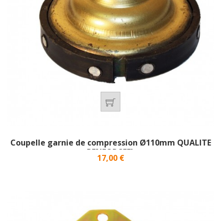
Coupelle garnie de compression Ø110mm QUALITE
RENFORCEE}
Prix
17,00 €