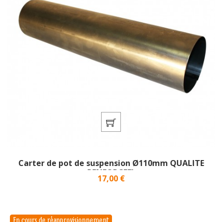
Carter de pot de suspension Ø110mm QUALITE
RENFORCEE}
Prix
17,00 €
En cours de réapprovisionnement