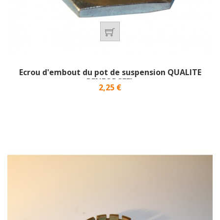
Ecrou d'embout du pot de suspension QUALITE
RENFORCEE}
Prix
2,25 €