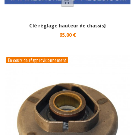
Clé réglage hauteur de chassis}
Prix
65,00 €
En cours de réapprovisionnement