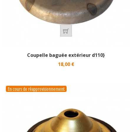
Coupelle baguée extérieur d110}
Prix
18,00 €
En cours de réapprovisionnement