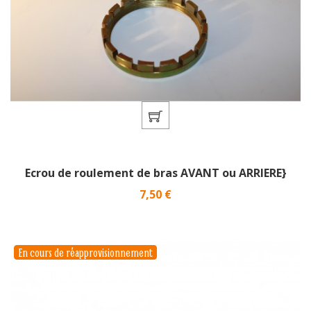
Ecrou de roulement de bras AVANT ou ARRIERE}
Prix
7,50 €
En cours de réapprovisionnement