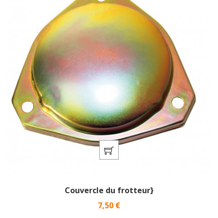
Couvercle du frotteur}
Prix
7,50 €