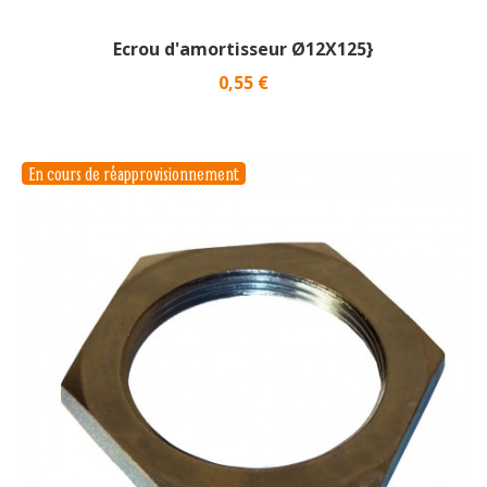
Ecrou d'amortisseur Ø12X125}
Prix
0,55 €
En cours de réapprovisionnement