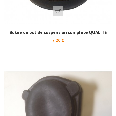
Butée de pot de suspension complète QUALITE
RENFORCEE}
Prix
7,20 €