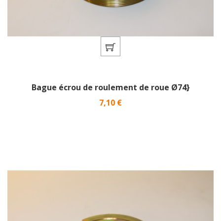
Bague écrou de roulement de roue Ø74}
Prix
7,10 €