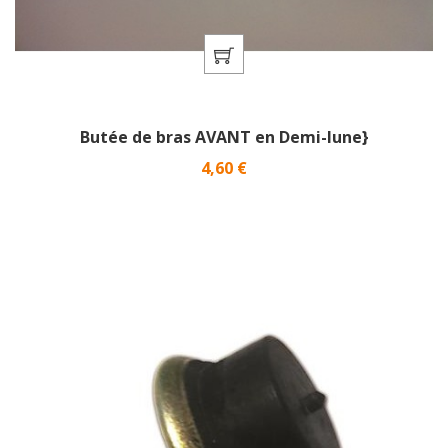
Butée de bras AVANT en Demi-lune}
Prix
4,60 €