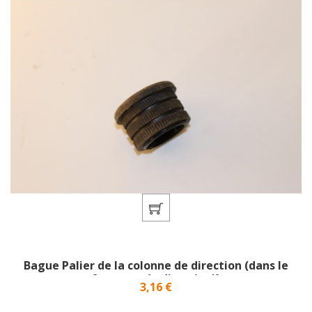
Bague Palier de la colonne de direction (dans le
fourreau de direction)}
Prix
3,16 €