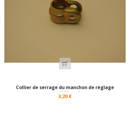
Collier de serrage du manchon de réglage
parallélisme}
Prix
3,20 €