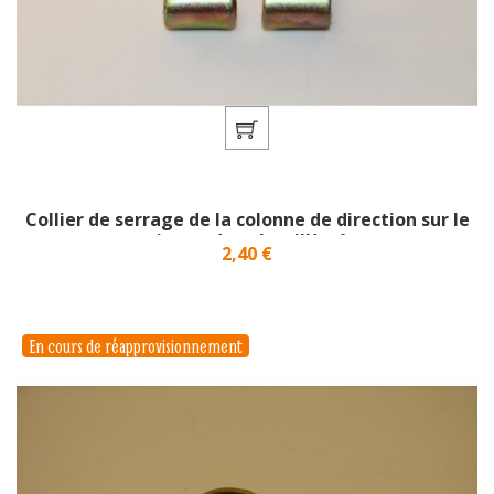
Collier de serrage de la colonne de direction sur le
pignon de crémaillère}
Prix
2,40 €
En cours de réapprovisionnement