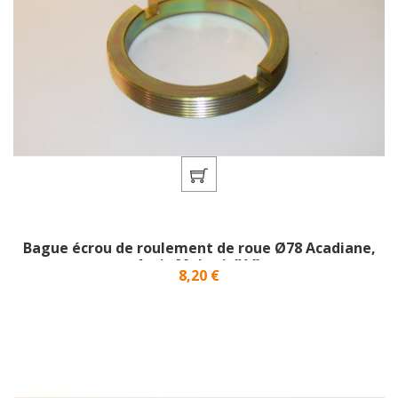
Bague écrou de roulement de roue Ø78 Acadiane,
Ami , Mehari 4X4}
Prix
8,20 €