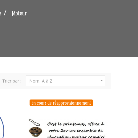
e
Moteur

Trier par :
Nom, A à Z
En cours de réapprovisionnement