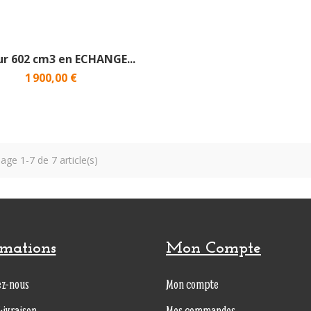
r 602 cm3 en ECHANGE...
1 900,00 €
hage 1-7 de 7 article(s)
rmations
Mon Compte
ez-nous
Mon compte
Livraison
Mes commandes