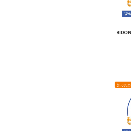
BIDON
En cour