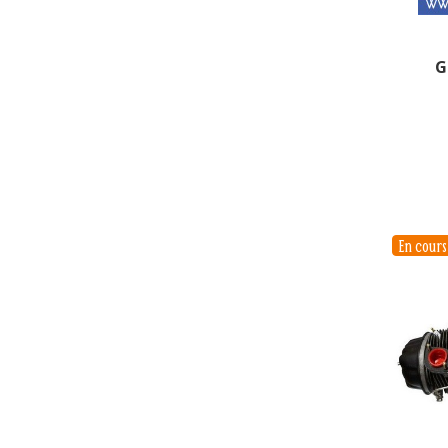
G
En cour