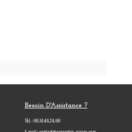
Besoin D'Assistance ?
Tél. : 06.16.46.24.06
E-mail : contact@euroretro-pieces.com