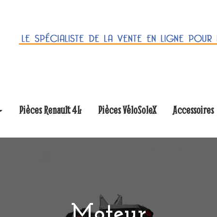
Pièces Renault 4L
Pièces VéloSoleX
Accessoires
Moteur