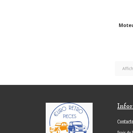
Moteu
Affic
Info
Contact
Frais de 