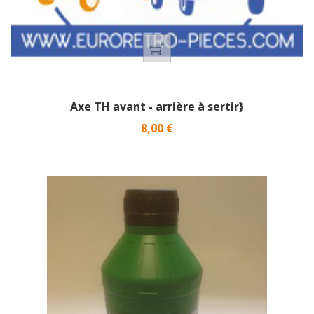
Axe TH avant - arrière à sertir}
Prix
8,00 €