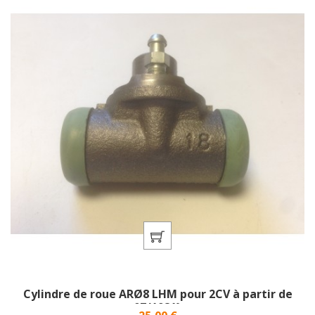
Cylindre de roue ARØ8 LHM pour 2CV à partir de
07/1981}
Prix