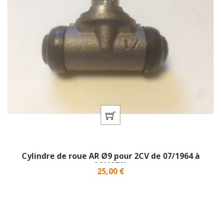
Cylindre de roue AR Ø9 pour 2CV de 07/1964 à
06/1970}
Prix
25,00 €