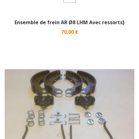
Ensemble de frein AR Ø8 LHM Avec ressorts}
Prix
70,00 €