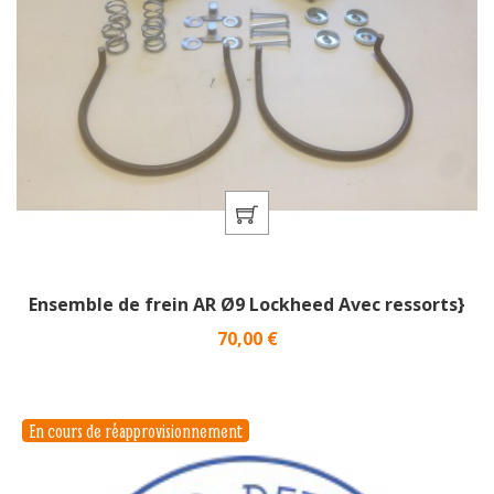
Ensemble de frein AR Ø9 Lockheed Avec ressorts}
Prix
70,00 €
En cours de réapprovisionnement