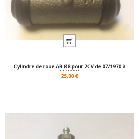
Cylindre de roue AR Ø8 pour 2CV de 07/1970 à
06/1981}
Prix
25,00 €