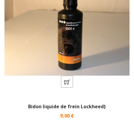
Bidon liquide de frein Lockheed}
Prix
9,00 €