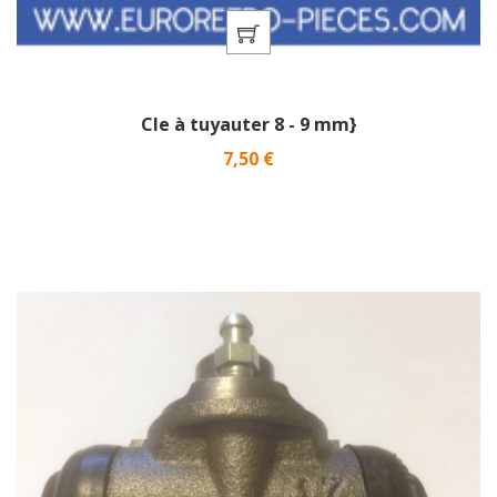
Cle à tuyauter 8 - 9 mm}
Prix
7,50 €