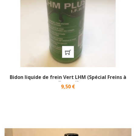
Bidon liquide de frein Vert LHM (Spécial Freins à
disques)}
Prix
9,50 €