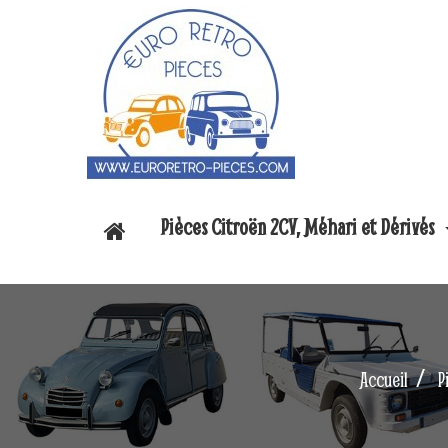
Pièces Citroën 2CV, Méhari et Dérivés
Accueil
P