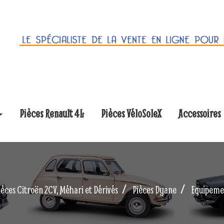
Pièces Renault 4L
Pièces VéloSoleX
Accessoires
ièces Citroën 2CV, Méhari et Dérivés
Pièces Dyane
Equipeme