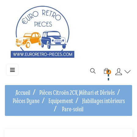
Basculer
☰
0
la
navigation
Accueil
Pièces Citroën 2CV, Méhari et Dérivés
Pièces Dyane
Equipement
Habillages intérieurs
Pare-soleil