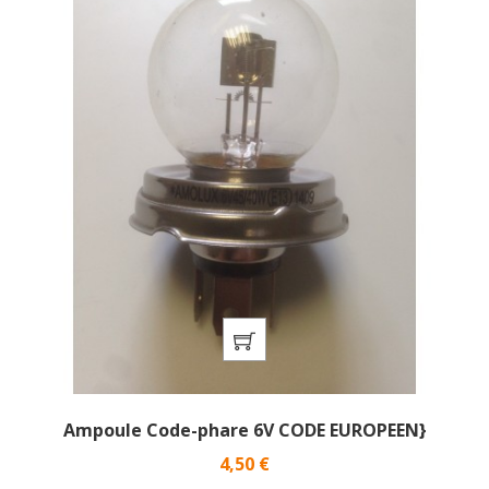
Ampoule Code-phare 6V CODE EUROPEEN}
Prix
4,50 €