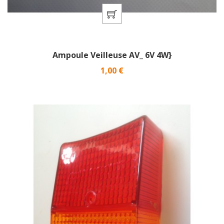
Ampoule Veilleuse AV_ 6V 4W}
Prix
1,00 €