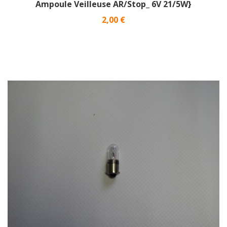
Ampoule Veilleuse AR/Stop_ 6V 21/5W}
Prix
2,00 €