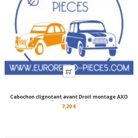
Cabochon clignotant avant Droit montage AXO
pour Dyane et Acadiane}
Prix
7,20 €