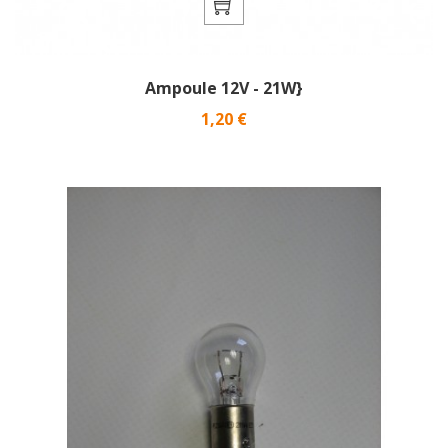
Ampoule 12V - 21W}
Prix
1,20 €