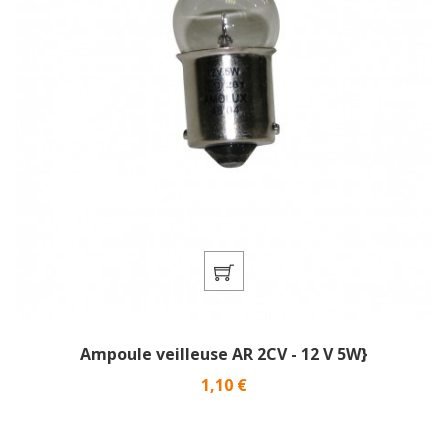
Ampoule veilleuse AR 2CV - 12 V 5W}
Prix
1,10 €