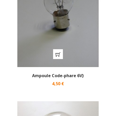
Ampoule Code-phare 6V}
Prix
4,50 €