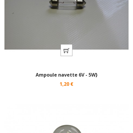
Ampoule navette 6V - 5W}
Prix
1,20 €