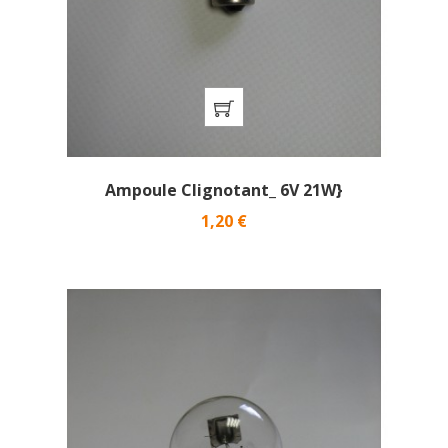
Ampoule Clignotant_ 6V 21W}
Prix
1,20 €