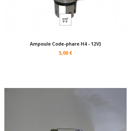
Ampoule Code-phare H4 - 12V}
Prix
5,00 €