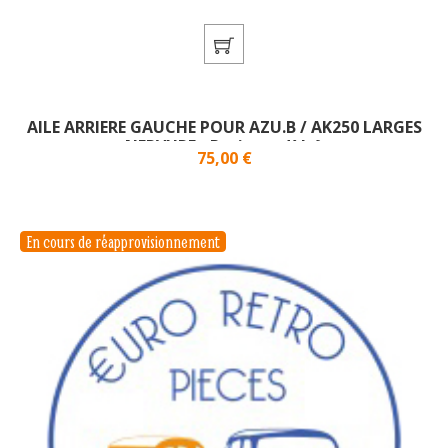
AILE ARRIERE GAUCHE POUR AZU.B / AK250 LARGES
NERVURE - Petit modèle}
Prix
75,00 €
En cours de réapprovisionnement