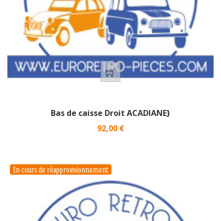
Bas de caisse Droit ACADIANE}
Prix
92,00 €
En cours de réapprovisionnement