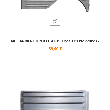
AILE ARRIERE DROITE AK350 Petites Nervures -
Modèle Long}
Prix
85,00 €