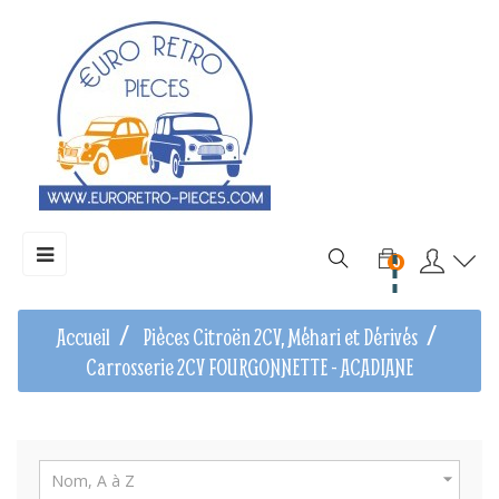
Basculer
☰
0
la
navigation
Accueil
Pièces Citroën 2CV, Méhari et Dérivés
Carrosserie 2CV FOURGONNETTE - ACADIANE

Nom, A à Z