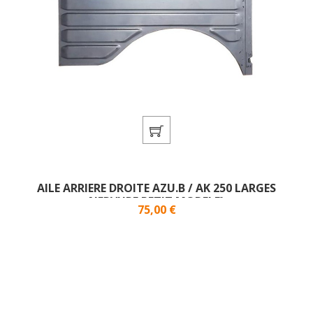
AILE ARRIERE DROITE AZU.B / AK 250 LARGES
NERVURE PETIT MODELE}
Prix
75,00 €