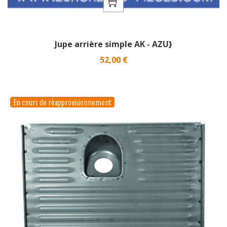
Jupe arrière simple AK - AZU}
Prix
52,00 €
En cours de réapprovisionnement