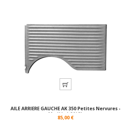
AILE ARRIERE GAUCHE AK 350 Petites Nervures -
Modèle LONG}
Prix
85,00 €