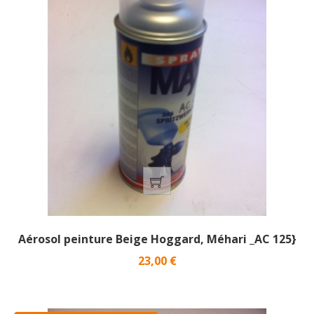
Aérosol peinture Beige Hoggard, Méhari _AC 125}
Prix
23,00 €