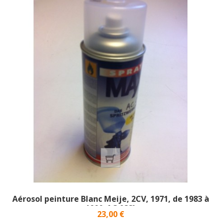
Aérosol peinture Blanc Meije, 2CV, 1971, de 1983 à
1990_AC 088}
Prix
23,00 €