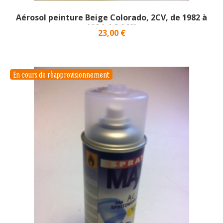
Aérosol peinture Beige Colorado, 2CV, de 1982 à
1984_AC 069}
Prix
23,00 €
En cours de réapprovisionnement