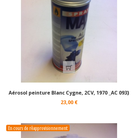
Aérosol peinture Blanc Cygne, 2CV, 1970 _AC 093}
Prix
23,00 €
En cours de réapprovisionnement