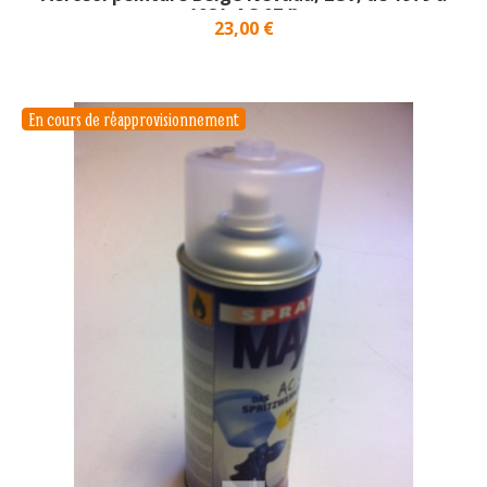
1981_AC 074}
Prix
23,00 €
En cours de réapprovisionnement