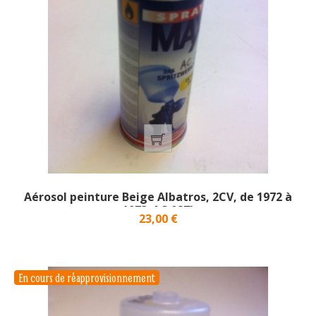
Aérosol peinture Beige Albatros, 2CV, de 1972 à
1973_AC 087}
Prix
23,00 €
En cours de réapprovisionnement