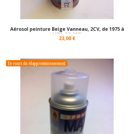
Aérosol peinture Beige Vanneau, 2CV, de 1975 à
1976_AC 083}
Prix
23,00 €
En cours de réapprovisionnement