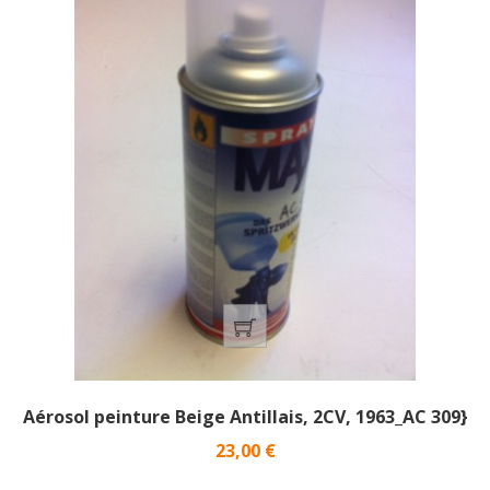
Aérosol peinture Beige Antillais, 2CV, 1963_AC 309}
Prix
23,00 €