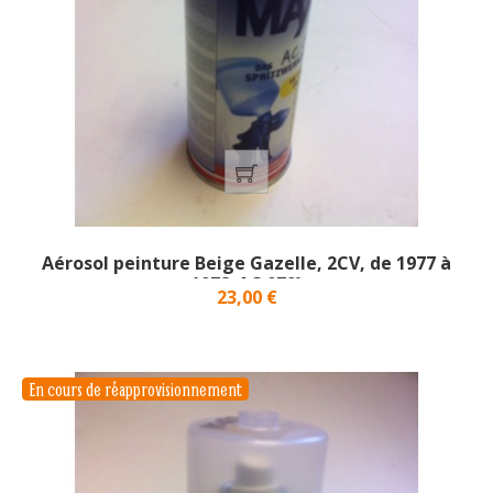
Aérosol peinture Beige Gazelle, 2CV, de 1977 à
1978_AC 079}
Prix
23,00 €
En cours de réapprovisionnement