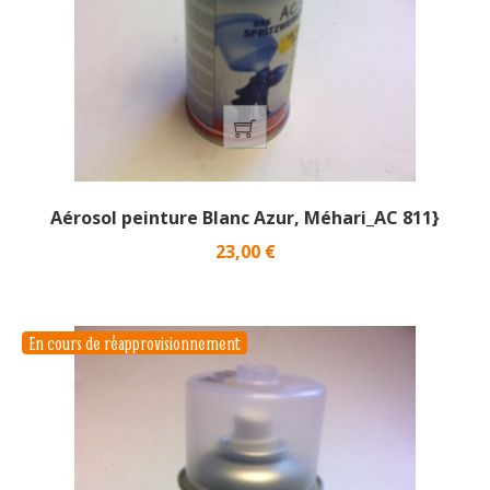
Aérosol peinture Blanc Azur, Méhari_AC 811}
Prix
23,00 €
En cours de réapprovisionnement