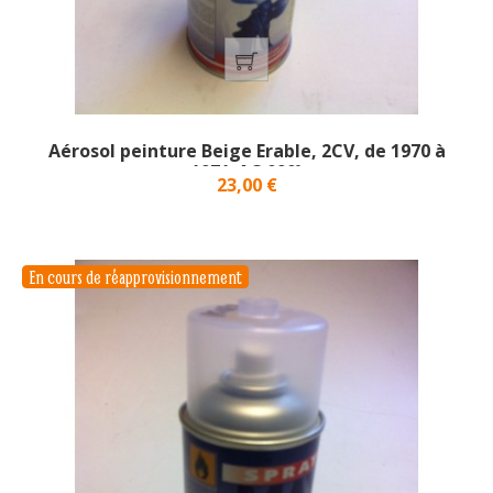
Aérosol peinture Beige Erable, 2CV, de 1970 à
1971_AC 090}
Prix
23,00 €
En cours de réapprovisionnement