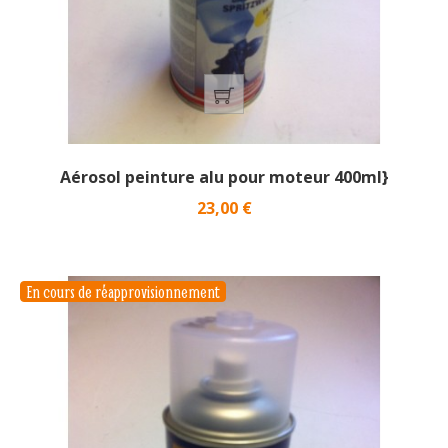
Aérosol peinture alu pour moteur 400ml}
Prix
23,00 €
En cours de réapprovisionnement