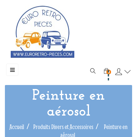
Basculer
☰
0
la
navigation
Peinture en
aérosol
Accueil
Produits Divers et Accessoires
Peinture en
aérosol