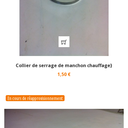
Collier de serrage de manchon chauffage}
Prix
1,50 €
En cours de réapprovisionnement