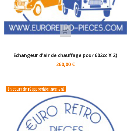
Echangeur d'air de chauffage pour 602cc X 2}
Prix
260,00 €
En cours de réapprovisionnement