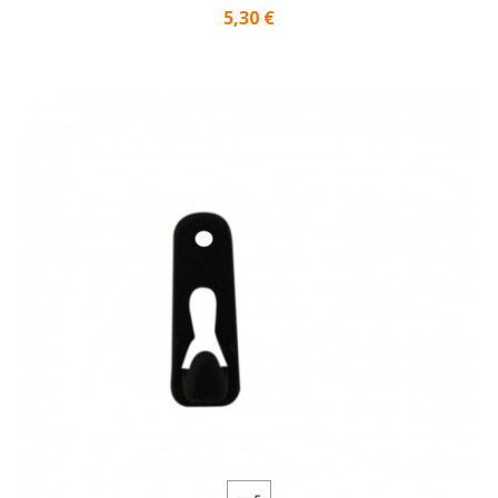
Origine}
Prix
5,30 €