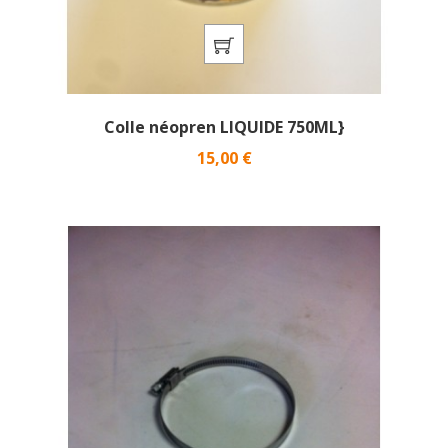
Colle néopren LIQUIDE 750ML}
Prix
15,00 €