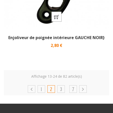
Enjoliveur de poignée intérieure GAUCHE NOIR}
Prix
2,80 €
Affichage 13-24 de 82 article(s)
1
2
3
7