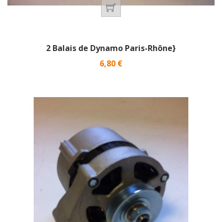
2 Balais de Dynamo Paris-Rhône}
Prix
6,80 €