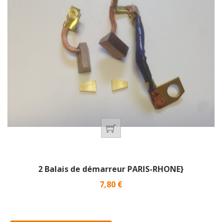
2 Balais de démarreur PARIS-RHONE}
Prix
7,80 €