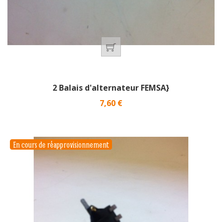
2 Balais d'alternateur FEMSA}
Prix
7,60 €
En cours de réapprovisionnement