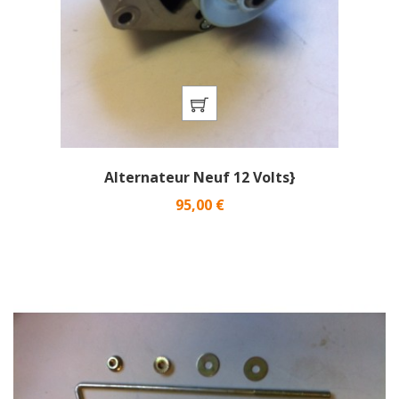
Alternateur Neuf 12 Volts}
Prix
95,00 €