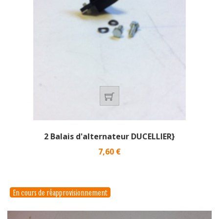
2 Balais d'alternateur DUCELLIER}
Prix
7,60 €
En cours de réapprovisionnement