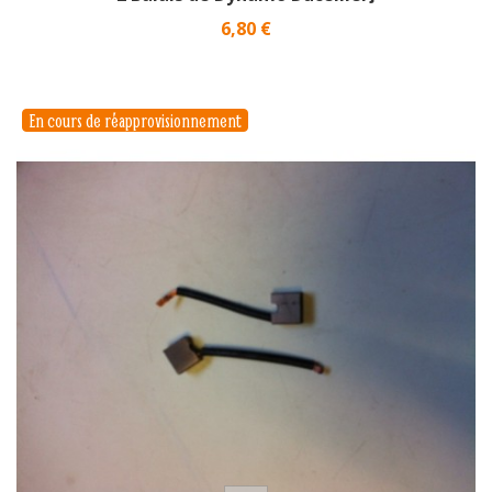
Prix
6,80 €
En cours de réapprovisionnement