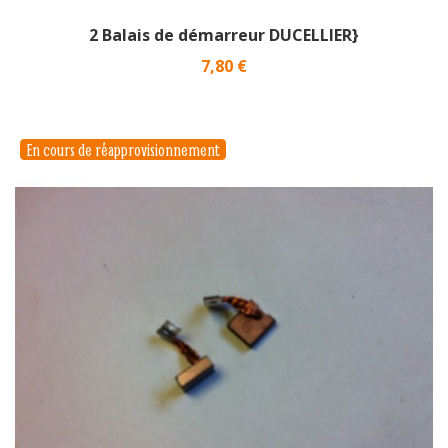
2 Balais de démarreur DUCELLIER}
Prix
7,80 €
En cours de réapprovisionnement