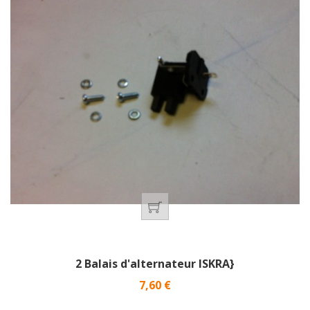
2 Balais d'alternateur ISKRA}
Prix
7,60 €