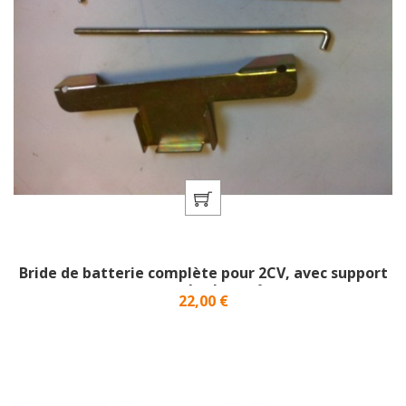
Bride de batterie complète pour 2CV, avec support
pour régulateur}
Prix
22,00 €