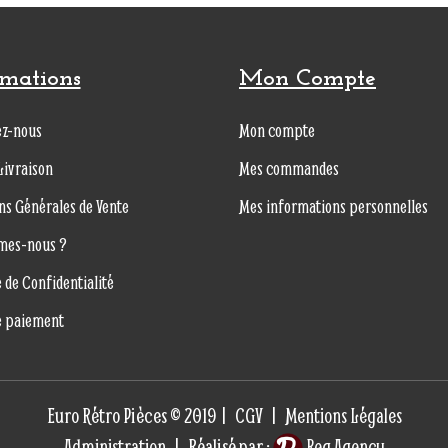
rmations
Mon Compte
ez-nous
Mon compte
Livraison
Mes commandes
ns Générales de Vente
Mes informations personnelles
mes-nous ?
e de Confidentialité
e paiement
Euro Rétro Pièces © 2019 |
|
CGV
Mentions Légales
| Réalisé par :
Administration
Reg Agency