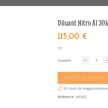
Diluant Nitro A1 30
115,00 €
TTC
Quantité
AJOUTER AU PANIER
En cours de réapprovisionn

Référence:
245452