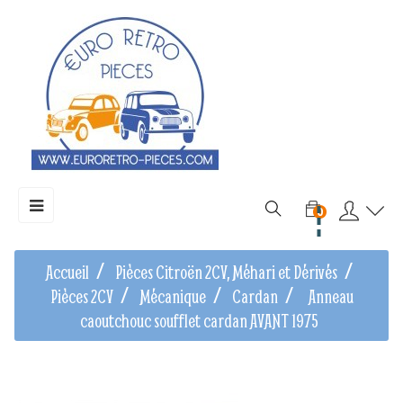
Basculer
☰
0
la
navigation
Accueil
Pièces Citroën 2CV, Méhari et Dérivés
Pièces 2CV
Mécanique
Cardan
Anneau
caoutchouc soufflet cardan AVANT 1975