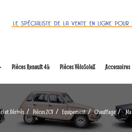
Pièces Renault 4L
Pièces VéloSoleX
Accessoires
ri et Dérivés
Pièces 2CV
Equipement
Chauffage
Man