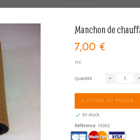
Manchon de chauff
7,00 €
TTC
Quantité
AJOUTER AU PANIER
En stock

Référence:
10002