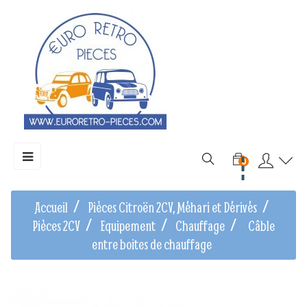
Basculer
☰
0
la
navigation
Accueil
Pièces Citroën 2CV, Méhari et Dérivés
Pièces 2CV
Equipement
Chauffage
Câble
entre boites de chauffage