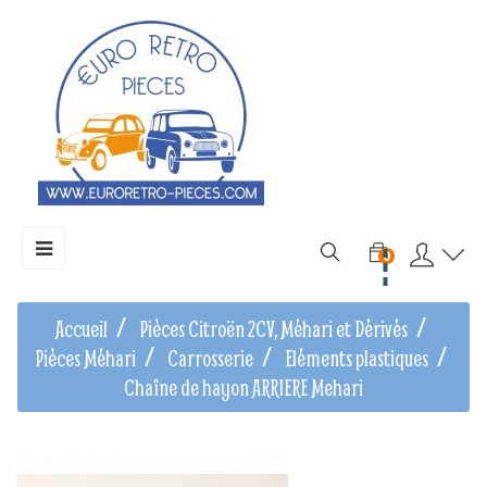
Basculer
☰
0
la
navigation
Accueil
Pièces Citroën 2CV, Méhari et Dérivés
Pièces Méhari
Carrosserie
Eléments plastiques
Chaîne de hayon ARRIERE Mehari