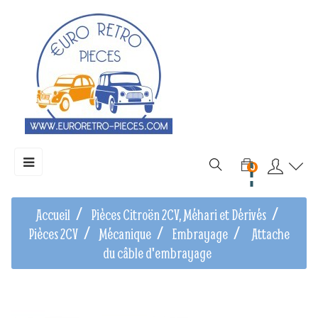
Basculer
☰
0
la
navigation
Accueil
Pièces Citroën 2CV, Méhari et Dérivés
Pièces 2CV
Mécanique
Embrayage
Attache
du câble d'embrayage