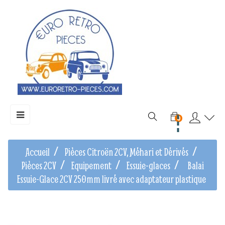
Basculer
☰
0
la
navigation
Accueil
Pièces Citroën 2CV, Méhari et Dérivés
Pièces 2CV
Equipement
Essuie-glaces
Balai
Essuie-Glace 2CV 250mm livré avec adaptateur plastique