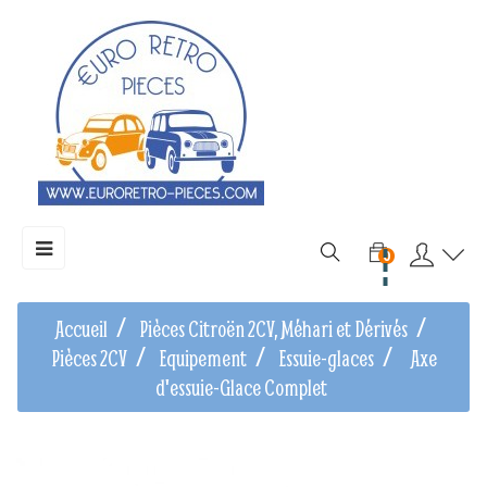
Basculer
☰
0
la
navigation
Accueil
Pièces Citroën 2CV, Méhari et Dérivés
Pièces 2CV
Equipement
Essuie-glaces
Axe
d'essuie-Glace Complet