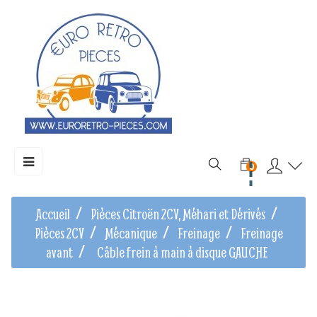
Basculer
☰
0
la
navigation
Accueil
Pièces Citroën 2CV, Méhari et Dérivés
Pièces 2CV
Mécanique
Freinage
Freinage
avant
Câble frein à main à disque GAUCHE