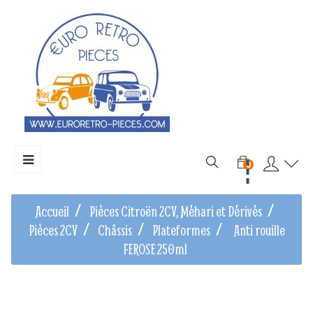
Basculer
☰
0
la
navigation
Accueil
Pièces Citroën 2CV, Méhari et Dérivés
Pièces 2CV
Châssis
Plateformes
Anti rouille
FEROSE 250ml