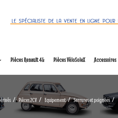
Pièces Renault 4L
Pièces VéloSoleX
Accessoires
Dérivés
Pièces 2CV
Equipement
Serrures et poignées