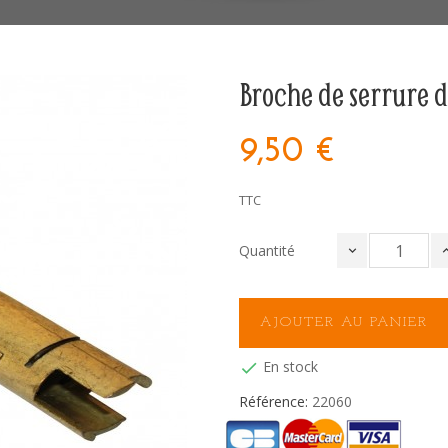
Broche de serrure 
9,50 €
TTC
Quantité
AJOUTER AU PANIER
En stock

Référence:
22060