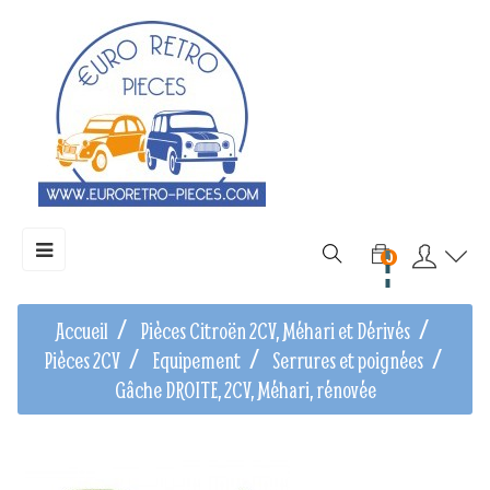
Basculer
☰
0
la
navigation
Accueil
Pièces Citroën 2CV, Méhari et Dérivés
Pièces 2CV
Equipement
Serrures et poignées
Gâche DROITE, 2CV, Méhari, rénovée