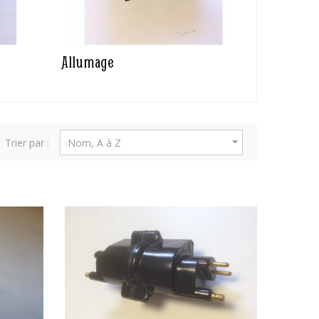
Allumage

Trier par :
Nom, A à Z