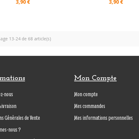
3,90 €
3,90 €
hage 13-24 de 68 article(s)
rmations
Mon Compte
ez-nous
Mon compte
Livraison
Mes commandes
ns Générales de Vente
Mes informations personnelles
mes-nous ?