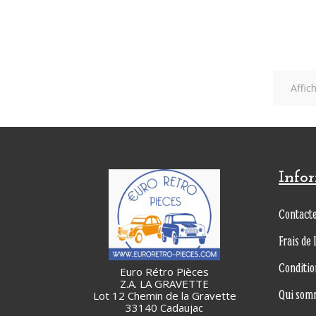
Affic
Info
Contact
Frais de 
Conditio
Euro Rétro Pièces
Z.A. LA GRAVETTE
Qui som
Lot 12 Chemin de la Gravette
33140 Cadaujac