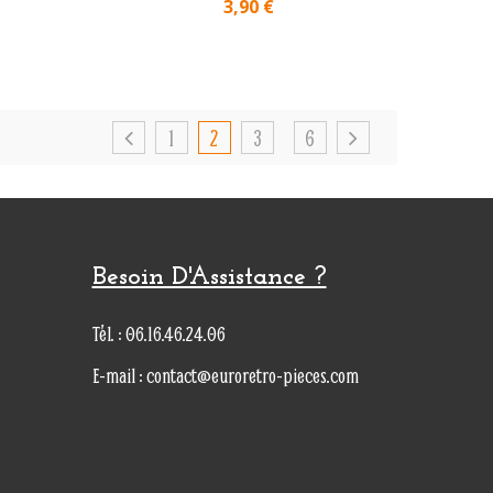
3,90 €
1
2
3
6
Besoin D'Assistance ?
Tél. : 06.16.46.24.06
E-mail : contact@euroretro-pieces.com