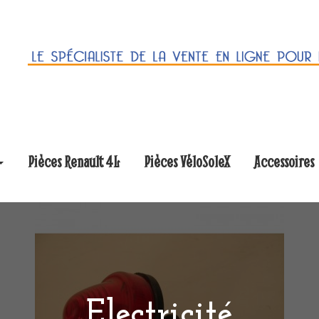
Pièces Renault 4L
Pièces VéloSoleX
Accessoires
Electricité