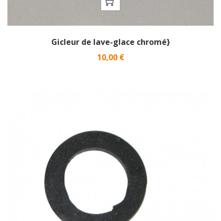
Gicleur de lave-glace chromé}
Prix
10,00 €