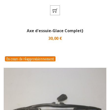
Axe d'essuie-Glace Complet}
Prix
30,00 €
En cours de réapprovisionnement