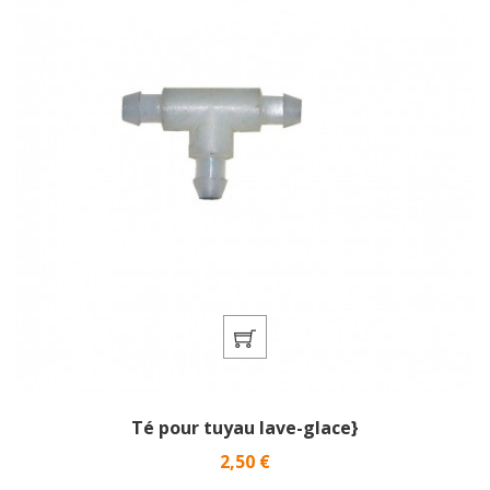
Té pour tuyau lave-glace}
Prix
2,50 €