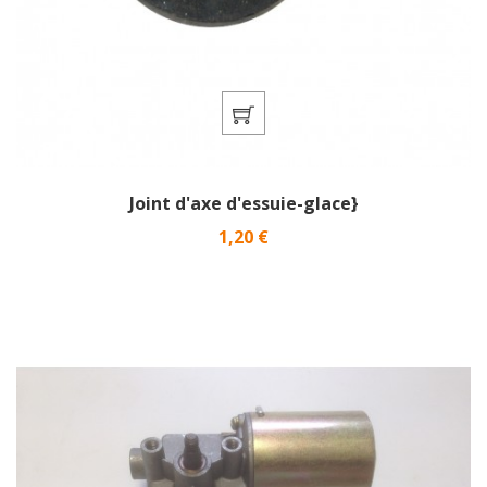
Joint d'axe d'essuie-glace}
Prix
1,20 €