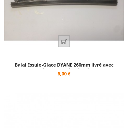
Balai Essuie-Glace DYANE 260mm livré avec
adaptateur plastique}
Prix
6,00 €