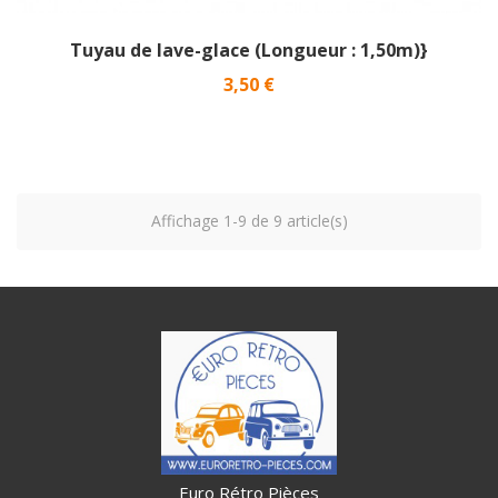
Tuyau de lave-glace (Longueur : 1,50m)}
Prix
3,50 €
Affichage 1-9 de 9 article(s)
Euro Rétro Pièces