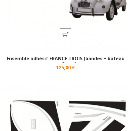
Ensemble adhésif FRANCE TROIS (bandes + bateau
malle ar)}
Prix
125,00 €