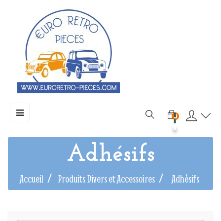
Basculer
☰
0
la
navigation
Adhésifs
Accueil
Produits Divers et Accessoires
Adhésifs