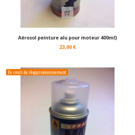
Aérosol peinture alu pour moteur 400ml}
Prix
23,00 €
En cours de réapprovisionnement