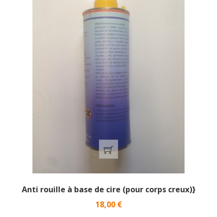
Anti rouille à base de cire (pour corps creux)}
Prix
18,00 €