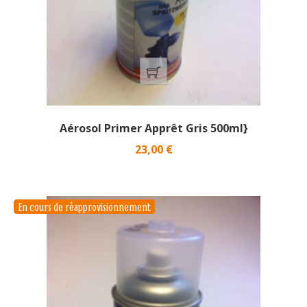
Aérosol Primer Apprêt Gris 500ml}
Prix
23,00 €
En cours de réapprovisionnement