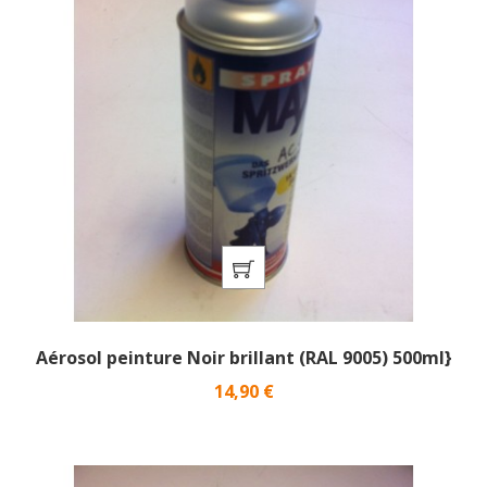
Aérosol peinture Noir brillant (RAL 9005) 500ml}
Prix
14,90 €