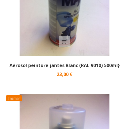
Aérosol peinture jantes Blanc (RAL 9010) 500ml}
Prix
23,00 €
Promo !