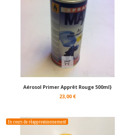
Aérosol Primer Apprêt Rouge 500ml}
Prix
23,00 €
En cours de réapprovisionnement