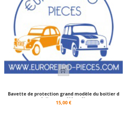
Bavette de protection grand modèle du boitier d
´allumage 602 cm3}
Prix
15,00 €