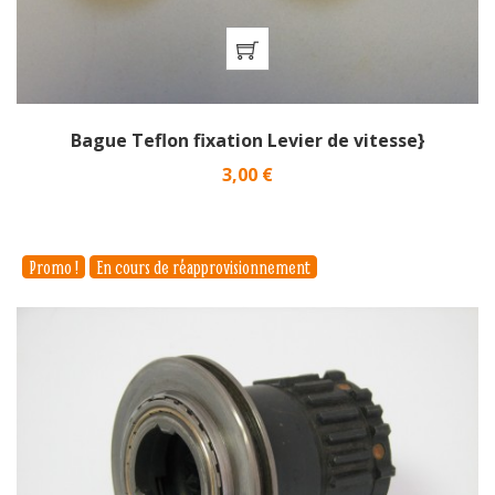
Bague Teflon fixation Levier de vitesse}
Prix
3,00 €
Promo !
En cours de réapprovisionnement