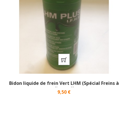
Bidon liquide de frein Vert LHM (Spécial Freins à
disques)}
Prix
9,50 €