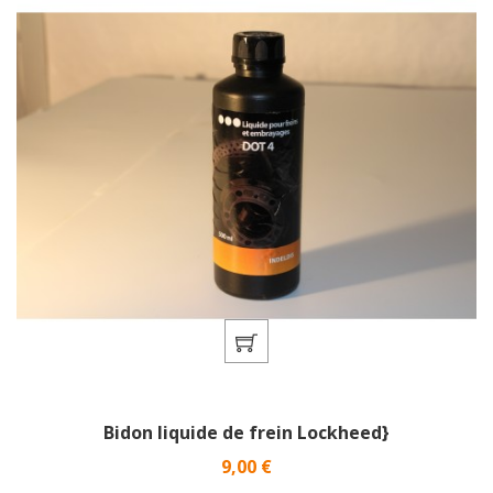
Bidon liquide de frein Lockheed}
Prix
9,00 €