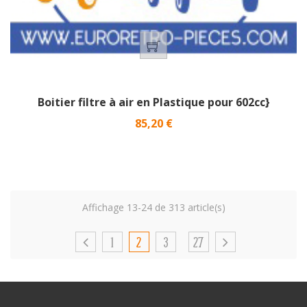
Boitier filtre à air en Plastique pour 602cc}
Prix
85,20 €
Affichage 13-24 de 313 article(s)
1
2
3
27