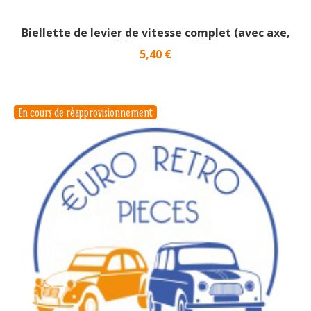
Biellette de levier de vitesse complet (avec axe,
rondelles et goupille)}
Prix
5,40 €
En cours de réapprovisionnement