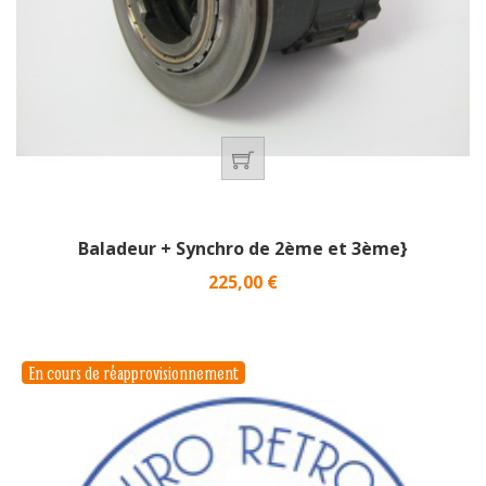
Baladeur + Synchro de 2ème et 3ème}
Prix
225,00 €
En cours de réapprovisionnement