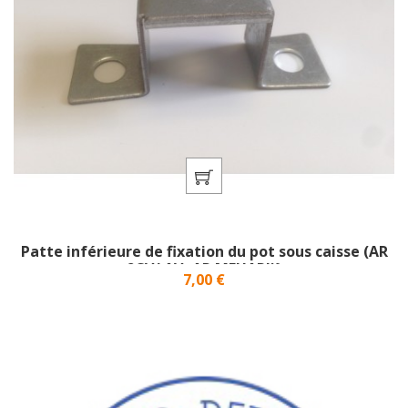
Patte inférieure de fixation du pot sous caisse (AR
2CV/ AV+AR MEHARI)}
Prix
7,00 €