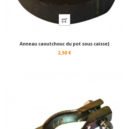
Anneau caoutchouc du pot sous caisse}
Prix
2,50 €