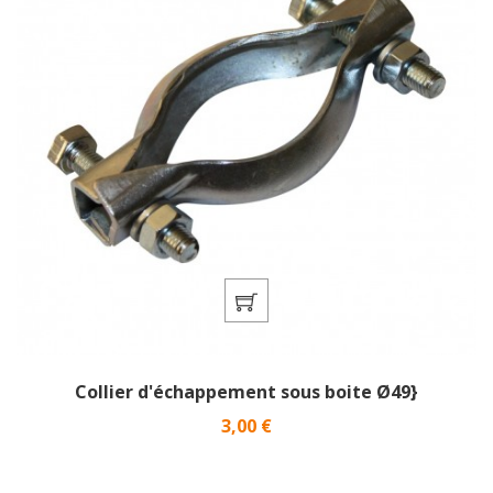
Collier d'échappement sous boite Ø49}
Prix
3,00 €