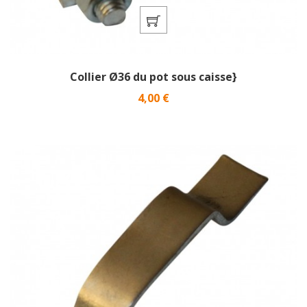
Collier Ø36 du pot sous caisse}
Prix
4,00 €