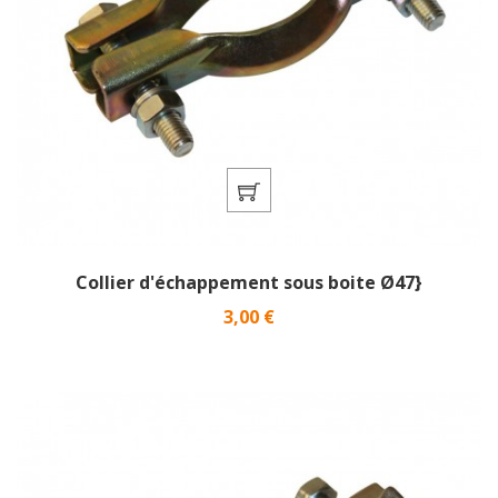
Collier d'échappement sous boite Ø47}
Prix
3,00 €