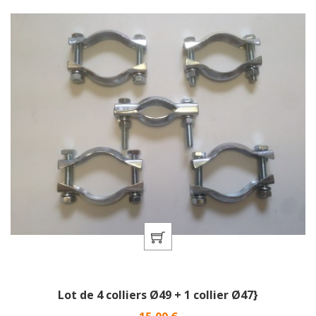
Lot de 4 colliers Ø49 + 1 collier Ø47}
Prix