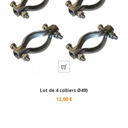
Lot de 4 colliers Ø49}
Prix
12,00 €