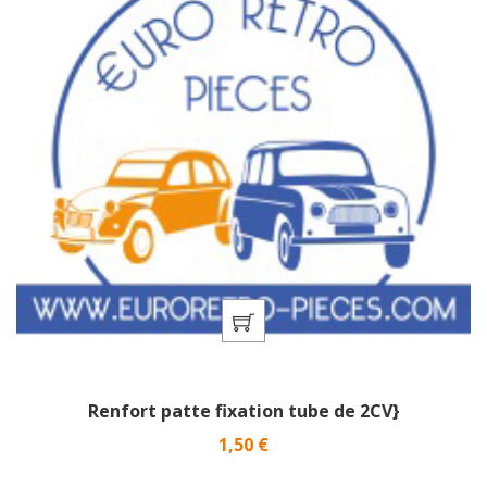
Renfort patte fixation tube de 2CV}
Prix
1,50 €