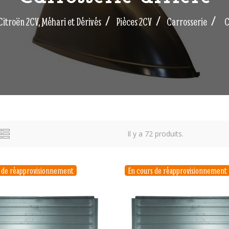
Citroën 2CV, Méhari et Dérivés
Pièces 2CV
Carrosserie
C
Il y a 72 produits.
s de réapprovisionnement
En cours de réapprovisionnement