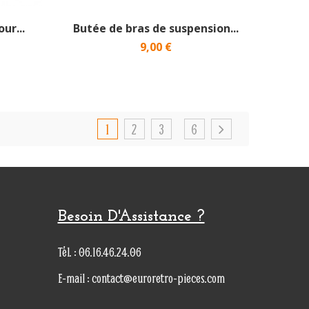
ur...
Butée de bras de suspension...
9,00 €
1
2
3
6
Besoin D'Assistance ?
Tél. : 06.16.46.24.06
E-mail : contact@euroretro-pieces.com