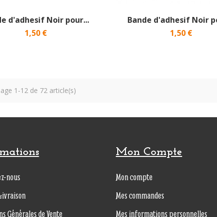
e d'adhesif Noir pour...
Bande d'adhesif Noir po
1,50 €
1,50 €
hage 1-12 de 72 article(s)
rmations
Mon Compte
ez-nous
Mon compte
Livraison
Mes commandes
ns Générales de Vente
Mes informations personnelles