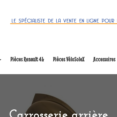
Pièces Renault 4L
Pièces VéloSoleX
Accessoires
Carrosserie arrière