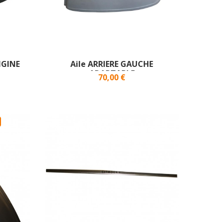
IGINE
Aile ARRIERE GAUCHE
ADAPTABLE
70,00 €