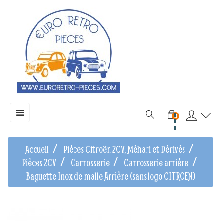
Basculer
☰
0
la
navigation
Accueil
Pièces Citroën 2CV, Méhari et Dérivés
Pièces 2CV
Carrosserie
Carrosserie arrière
Baguette Inox de malle Arrière (sans logo CITROEN)