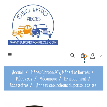
Basculer
☰
0
la
navigation
Accueil
Pièces Citroën 2CV, Méhari et Dérivés
Pièces 2CV
Mécanique
Echappement
Accessoires
Anneau caoutchouc du pot sous caisse