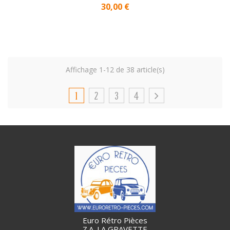
modèle NOIR pour MEHARI}
Prix
30,00 €
Affichage 1-12 de 38 article(s)
1
2
3
4
Euro Rétro Pièces
Z.A. LA GRAVETTE